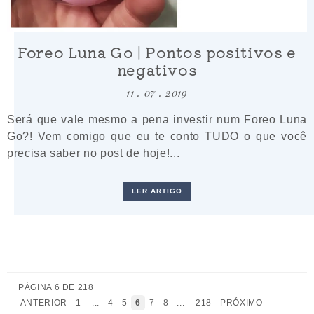
Foreo Luna Go | Pontos positivos e
negativos
11 . 07 . 2019
Será que vale mesmo a pena investir num Foreo Luna
Go?! Vem comigo que eu te conto TUDO o que você
precisa saber no post de hoje!...
LER ARTIGO
PÁGINA 6 DE 218
ANTERIOR
1
...
4
5
6
7
8
...
218
PRÓXIMO