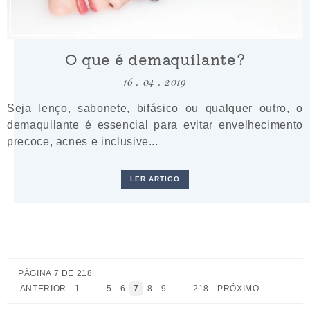
O que é demaquilante?
16 . 04 . 2019
Seja lenço, sabonete, bifásico ou qualquer outro, o
demaquilante é essencial para evitar envelhecimento
precoce, acnes e inclusive...
LER ARTIGO
PÁGINA 7 DE 218
ANTERIOR
1
...
5
6
7
8
9
...
218
PRÓXIMO