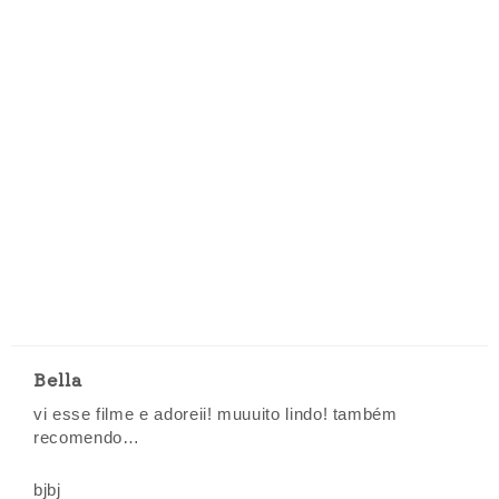
Bella
vi esse filme e adoreii! muuuito lindo! também
recomendo…
bjbj