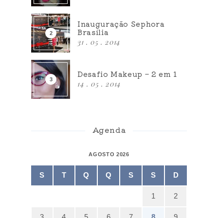
Inauguração Sephora
Brasília
31 . 05 . 2014
Desafio Makeup – 2 em 1
14 . 05 . 2014
Agenda
AGOSTO 2026
S
T
Q
Q
S
S
D
1
2
3
4
5
6
7
8
9