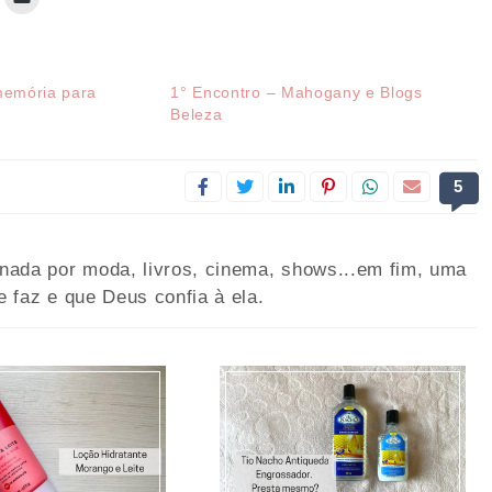
 memória para
1° Encontro – Mahogany e Blogs
Beleza
5
onada por moda, livros, cinema, shows...em fim, uma
e faz e que Deus confia à ela.