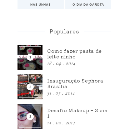
NAS UNHAS
O DIA DA GAROTA
Populares
Como fazer pasta de
leite ninho
18 . 04 . 2014
Inauguração Sephora
Brasília
31 . 05 . 2014
Desafio Makeup – 2 em
1
14 . 05 . 2014