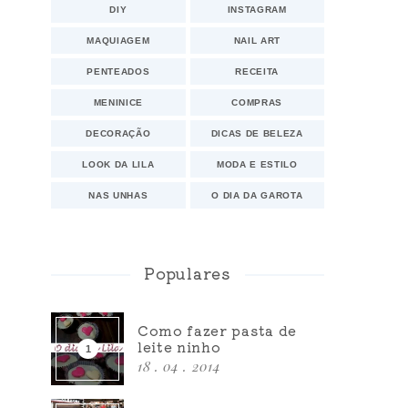
DIY
INSTAGRAM
MAQUIAGEM
NAIL ART
PENTEADOS
RECEITA
MENINICE
COMPRAS
DECORAÇÃO
DICAS DE BELEZA
LOOK DA LILA
MODA E ESTILO
NAS UNHAS
O DIA DA GAROTA
Populares
Como fazer pasta de
leite ninho
18 . 04 . 2014