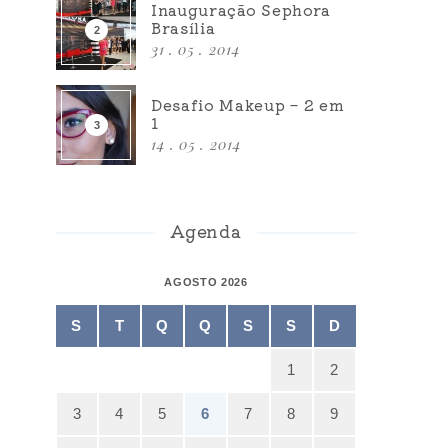
Inauguração Sephora
Brasília
31 . 05 . 2014
Desafio Makeup – 2 em
1
14 . 05 . 2014
Agenda
AGOSTO 2026
S
T
Q
Q
S
S
D
1
2
3
4
5
6
7
8
9