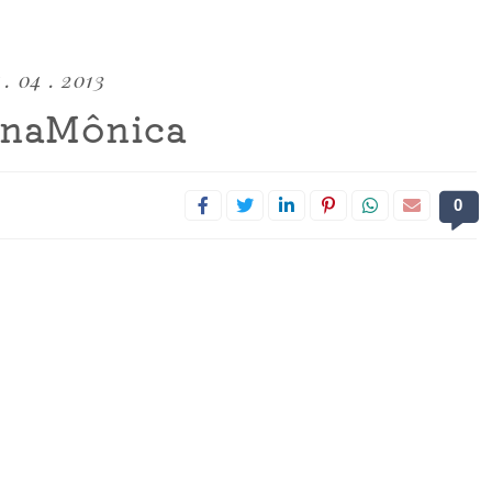
 . 04 . 2013
naMônica
0