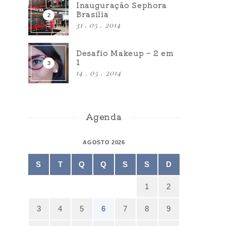
Inauguração Sephora
Brasília
31 . 05 . 2014
Desafio Makeup – 2 em
1
14 . 05 . 2014
Agenda
AGOSTO 2026
S
T
Q
Q
S
S
D
1
2
3
4
5
6
7
8
9