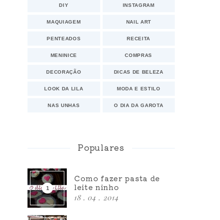
DIY
INSTAGRAM
MAQUIAGEM
NAIL ART
PENTEADOS
RECEITA
MENINICE
COMPRAS
DECORAÇÃO
DICAS DE BELEZA
LOOK DA LILA
MODA E ESTILO
NAS UNHAS
O DIA DA GAROTA
Populares
Como fazer pasta de
leite ninho
18 . 04 . 2014