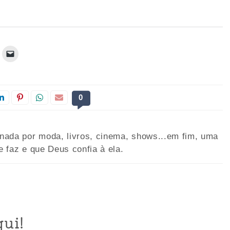
0
onada por moda, livros, cinema, shows...em fim, uma
e faz e que Deus confia à ela.
ui!