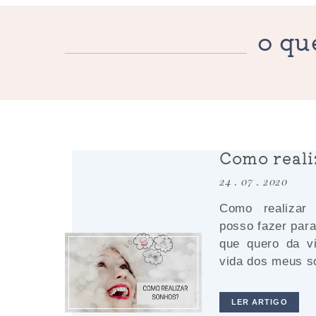
o qu
Como reali
24 . 07 . 2020
Como realiza
posso fazer par
que quero da v
vida dos meus s
LER ARTIGO