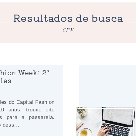
Resultados de busca
CFW
shion Week: 2º
iles
iles do Capital Fashion
0 anos, trouxe oito
is para a passarela.
 dess...