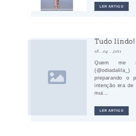
LER ARTIGO
Tudo lindo!
18 . 04 . 2011
Quem me se
(@odiadalila_
preparando o 
intenção era de
mui...
LER ARTIGO