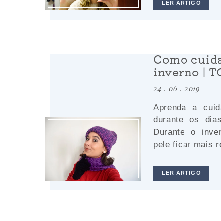
LER ARTIGO
Como cuida
inverno | T
24 . 06 . 2019
Aprenda a cui
durante os dia
Durante o inv
pele ficar mais 
LER ARTIGO