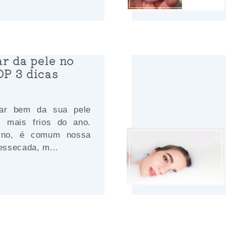
r da pele no
OP 3 dicas
dar bem da sua pele
s mais frios do ano.
erno, é comum nossa
ressecada, m...