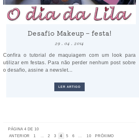
Desafio Makeup – festa!
29 . 04 . 2014
Confira o tutorial de maquiagem com um look para
utilizar em festas. Para não perder nenhum post sobre
o desafio, assine a newslet...
LER ARTIGO
PÁGINA 4 DE 10
ANTERIOR
1
...
2
3
4
5
6
...
10
PRÓXIMO