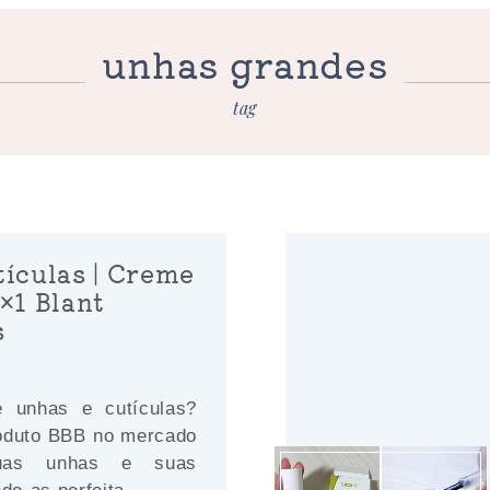
unhas grandes
tag
tículas | Creme
×1 Blant
s
 unhas e cutículas?
oduto BBB no mercado
suas unhas e suas