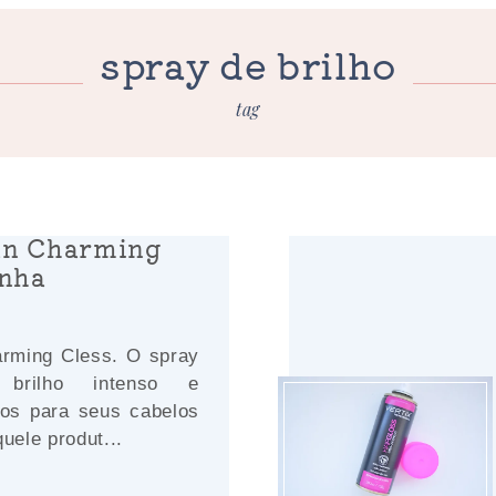
spray de brilho
tag
an Charming
enha
rming Cless. O spray
brilho intenso e
ios para seus cabelos
uele produt...