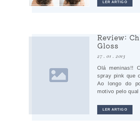
LER ARTIGO
Review: C
Gloss
27 . 01 . 2013
Olá meninas!! 
spray pink que 
Ao longo do p
motivo pelo qual
LER ARTIGO