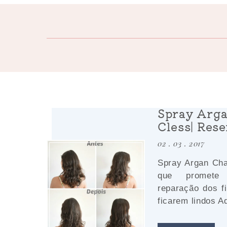
Spray Arg
Cless| Res
02 . 03 . 2017
Spray Argan Cha
que promete 
reparação dos f
ficarem lindos Aq