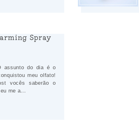
harming Spray
O assunto do dia é o
conquistou meu olfato!
ost vocês saberão o
 eu me a...