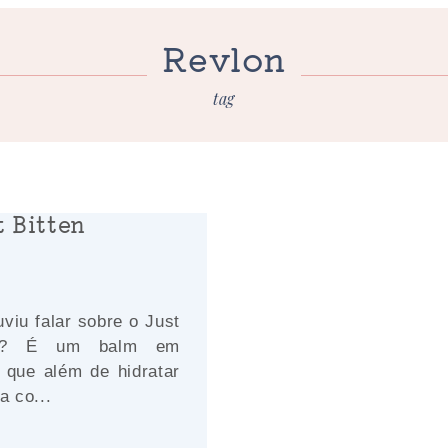
Revlon
tag
t Bitten
uviu falar sobre o Just
ble? É um balm em
s que além de hidratar
a co...