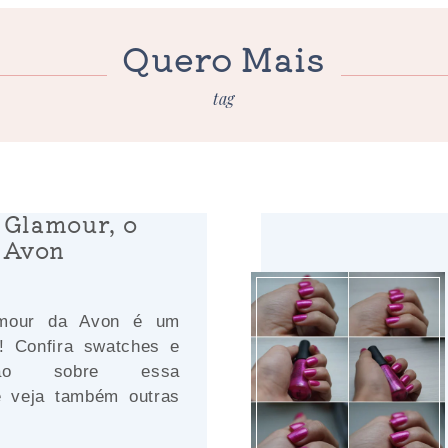
Quero Mais
tag
 Glamour, o
 Avon
amour da Avon é um
l! Confira swatches e
ião sobre essa
e veja também outras