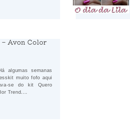
 – Avon Color
 Há algumas semanas
esskit muito fofo aqui
ava-se do kit Quero
or Trend....