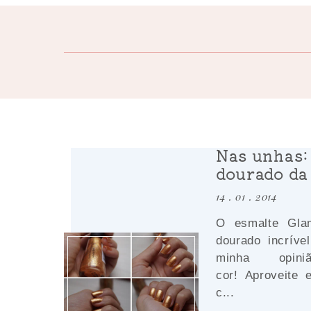
Nas unhas:
dourado da
14 . 01 . 2014
O esmalte Gl
dourado incríve
minha opin
cor! Aproveite 
c...