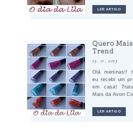
LER ARTIGO
Quero Mais
Trend
13 . 11 . 2013
Olá meninas!!
eu recebi um pr
em casa! Trat
Mais da Avon Col
LER ARTIGO