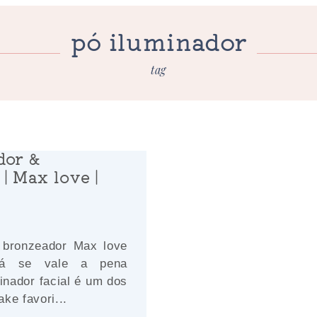
pó iluminador
tag
dor &
| Max love |
 bronzeador Max love
á se vale a pena
minador facial é um dos
ke favori...