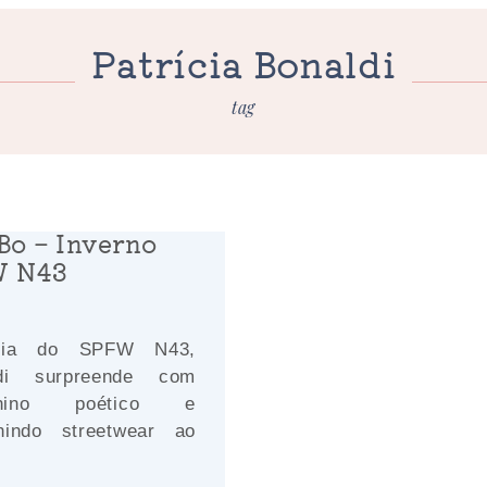
Patrícia Bonaldi
tag
Bo – Inverno
W N43
dia do SPFW N43,
ldi surpreende com
inino poético e
nindo streetwear ao