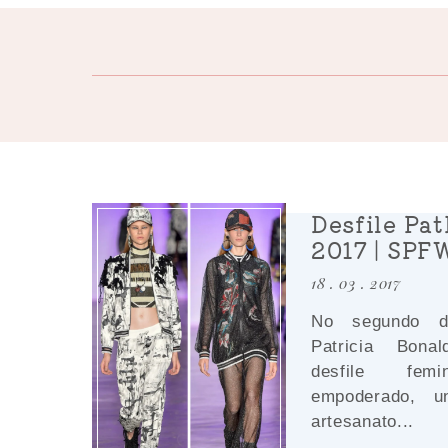
Desfile Pat
2017 | SPF
18 . 03 . 2017
No segundo 
Patricia Bona
desfile fem
empoderado, u
artesanato...