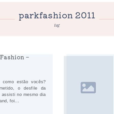
parkfashion 2011
tag
 Fashion –
, como estão vocês?
etido, o desfile da
u assisti no mesmo dia
nd, foi...