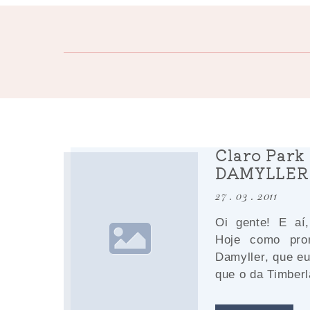
Claro Park
DAMYLLER
27 . 03 . 2011
Oi gente! E aí
Hoje como prom
Damyller, que e
que o da Timberla