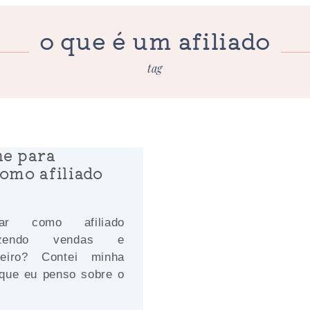
o que é um afiliado
tag
ne para
omo afiliado
ar como afiliado
azendo vendas e
heiro? Contei minha
 que eu penso sobre o