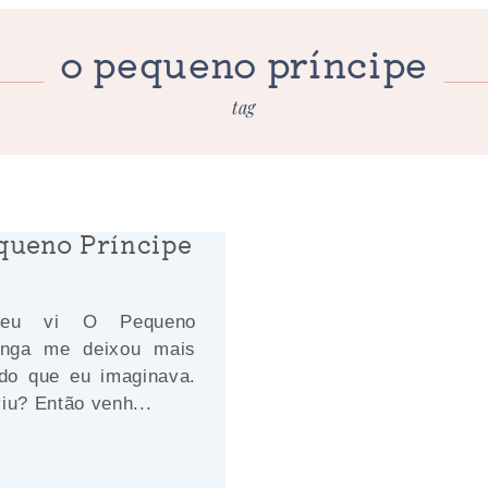
o pequeno príncipe
tag
queno Príncipe
 eu vi O Pequeno
onga me deixou mais
 do que eu imaginava.
iu? Então venh...