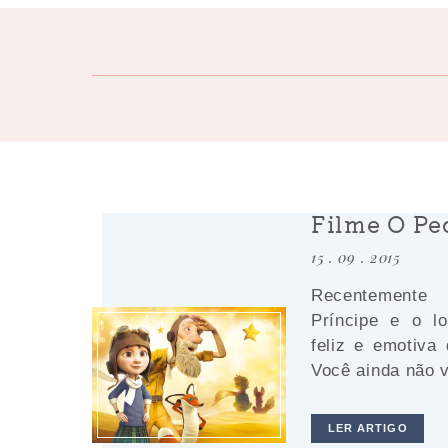
Filme O Pe
15 . 09 . 2015
Recentemente
Príncipe e o l
feliz e emotiva
Você ainda não v
LER ARTIGO