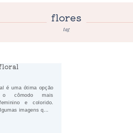
flores
tag
floral
ral é uma ótima opção
r o cômodo mais
feminino e colorido.
algumas imagens q...