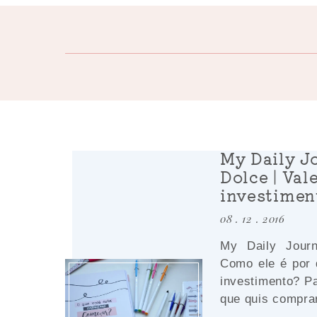
My Daily J
Dolce | Val
investimen
08 . 12 . 2016
My Daily Jour
Como ele é por 
investimento? P
que quis comprar