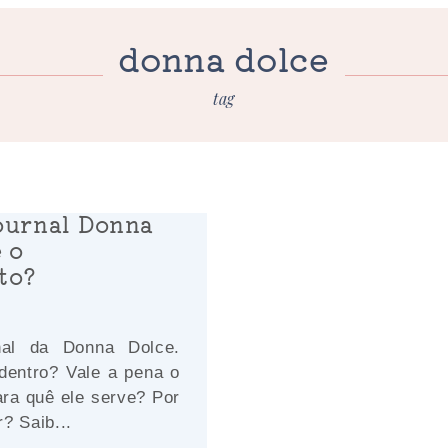
donna dolce
tag
ournal Donna
e o
to?
nal da Donna Dolce.
dentro? Vale a pena o
ara quê ele serve? Por
? Saib...