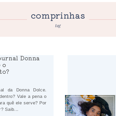
comprinhas
tag
ournal Donna
e o
to?
nal da Donna Dolce.
dentro? Vale a pena o
ara quê ele serve? Por
? Saib...