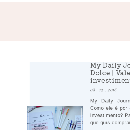
My Daily J
Dolce | Val
investimen
08 . 12 . 2016
My Daily Jour
Como ele é por 
investimento? P
que quis comprar