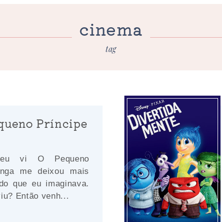
cinema
tag
queno Príncipe
 eu vi O Pequeno
onga me deixou mais
 do que eu imaginava.
iu? Então venh...