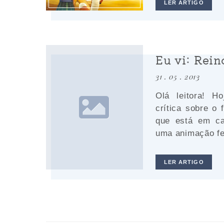
LER ARTIGO
Eu vi: Rei
31 . 05 . 2013
Olá leitora! H
crítica sobre o
que está em ca
uma animação fei
LER ARTIGO