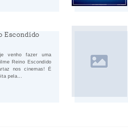
no Escondido
oje venho fazer uma
 filme Reino Escondido
rtaz nos cinemas! É
ta pela...