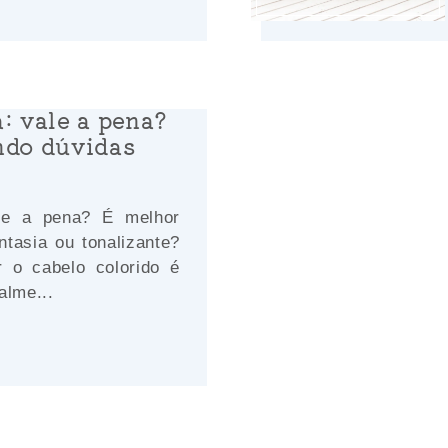
: vale a pena?
ndo dúvidas
le a pena? É melhor
antasia ou tonalizante?
 o cabelo colorido é
alme...