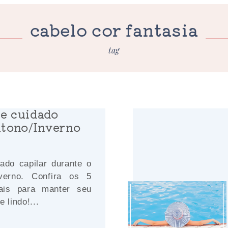
cabelo cor fantasia
tag
de cuidado
utono/Inverno
dado capilar durante o
verno. Confira os 5
ais para manter seu
 lindo!...