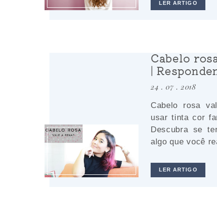
LER ARTIGO
Cabelo rosa
| Responde
24 . 07 . 2018
Cabelo rosa va
usar tinta cor f
Descubra se ter
algo que você re
LER ARTIGO