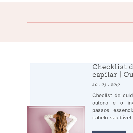
Checklist 
capilar | O
20 . 03 . 2019
Checlist de cui
outono e o in
passos essenci
cabelo saudável e