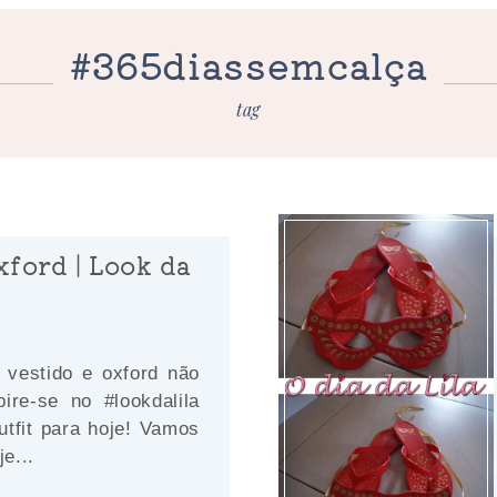
#365diassemcalça
tag
xford | Look da
vestido e oxford não
ire-se no #lookdalila
utfit para hoje! Vamos
je...