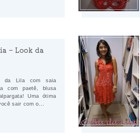
ia – Look da
k da Lila com saia
da com paetê, blusa
lpargata! Uma ótima
você sair com o...