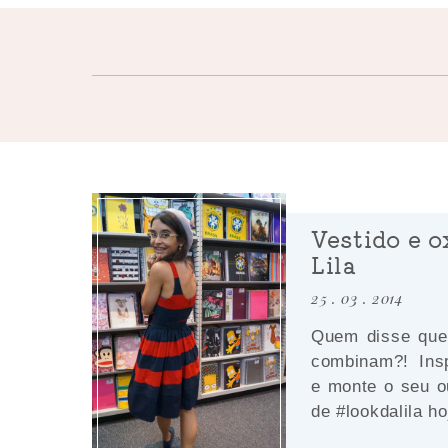
Vestido e o
Lila
25 . 03 . 2014
Quem disse que 
combinam?! Insp
e monte o seu o
de #lookdalila ho