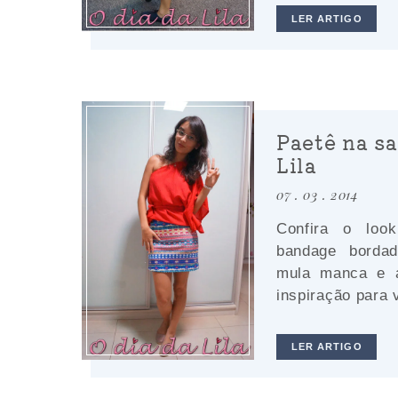
LER ARTIGO
Paetê na sa
Lila
07 . 03 . 2014
Confira o loo
bandage borda
mula manca e a
inspiração para 
LER ARTIGO