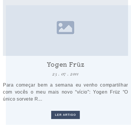
Yogen Früz
25 . 07 . 2011
Para começar bem a semana eu venho compartilhar
com vocês o meu mais novo “vício”: Yogen Früz “O
único sorvete R...
LER ARTIGO